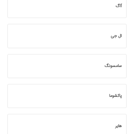
آاگ
ال جی
سامسونگ
پاکشوما
هایر