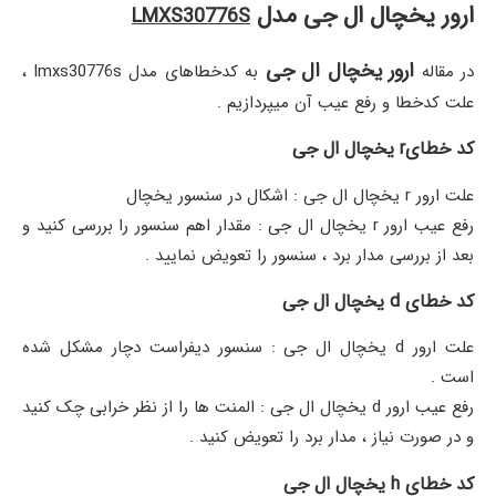
ارور یخچال ال جی مدل
LMXS30776S
ارور یخچال ال جی
در مقاله
به کدخطاهای مدل lmxs30776s ،
علت کدخطا و رفع عیب آن میپردازیم .
کد خطایr یخچال ال جی
علت ارور r یخچال ال جی : اشکال در سنسور یخچال
رفع عیب ارور r یخچال ال جی : مقدار اهم سنسور را بررسی کنید و
بعد از بررسی مدار برد ، سنسور را تعویض نمایید .
کد خطای d یخچال ال جی
علت ارور d یخچال ال جی : سنسور دیفراست دچار مشکل شده
است .
رفع عیب ارور d یخچال ال جی : المنت ها را از نظر خرابی چک کنید
و در صورت نیاز ، مدار برد را تعویض کنید .
کد خطای h یخچال ال جی