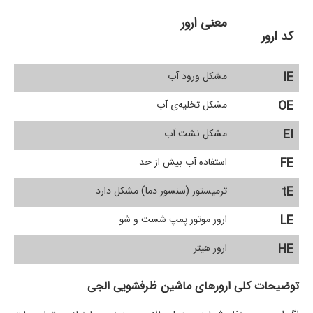
معنی ارور
کد ارور
IE
مشکل ورود آب
OE
مشکل تخلیه‌ی آب
EI
مشکل نشت آب
FE
استفاده آب بیش از حد
tE
ترمیستور (سنسور دما) مشکل دارد
LE
ارور موتور پمپ شست و شو
HE
ارور هیتر
توضیحات کلی ارورهای ماشین ظرفشویی الجی