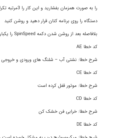
را به صورت همزمان بفشارید و این کار را 3مرتبه تکرار کنید
دستگاه را روی برنامه کتان قرار دهید و روشن کنید
بلافاصله بعد از روشن شدن دکمه SpinSpeed را یکبار زده و رها کنید.
کد خطا AE
شرح خطا: نشتی آب – شلنگ های ورودی و خروجی و 
کد خطا CE
شرح خطا: موتور قفل کرده است
کد خطا CD
شرح خطا: خرابی فن خشک کن
کد خطا DE
شرح خطا: میکروسوئیچ درب به مشکل خورده است و ی